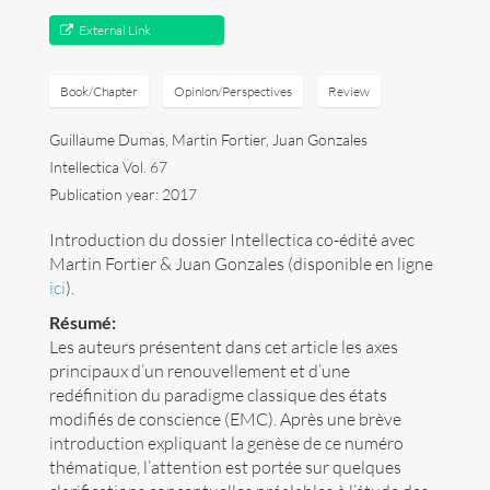
External Link
Art
Contact
Book/Chapter
Opinion/Perspectives
Review
Guillaume Dumas, Martin Fortier, Juan Gonzales
Intellectica Vol. 67
Publication year: 2017
Introduction du dossier Intellectica co-édité avec
Martin Fortier & Juan Gonzales (disponible en ligne
ici
).
Résumé:
Les auteurs présentent dans cet article les axes
principaux d’un renouvellement et d’une
redéfinition du paradigme classique des états
modifiés de conscience (EMC). Après une brève
introduction expliquant la genèse de ce numéro
Follow me now on
Bluesky
!
thématique, l’attention est portée sur quelques